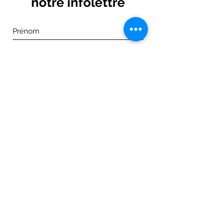
notre infolettre
Je m'abonne maintenant!
Adresse: 1133, Route du Grand-Détour
Matane, Qc, G4W 0G1
Canada
1-418-562-5185
Tél:
Courriel:
nina.dussault@icloud.com
© 2026 par Martin Couture