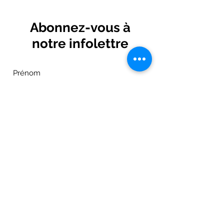
Abonnez-vous à
notre infolettre
Je m'abonne maintenant!
Adresse: 1133, Route du Grand-Détour
Matane, Qc, G4W 0G1
Canada