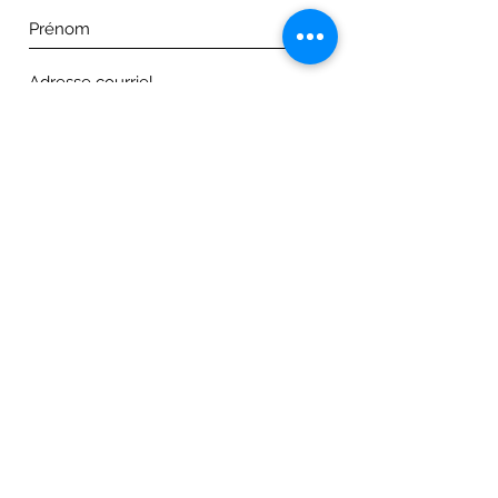
Je m'abonne maintenant!
Adresse: 1133, Route du Grand-Détour
Matane, Qc, G4W 0G1
Canada
1-418-562-5185
Tél:
Courriel:
nina.dussault@icloud.com
© 2026 par Martin Couture