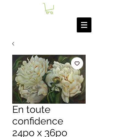
En toute
confidence
24po x 36po