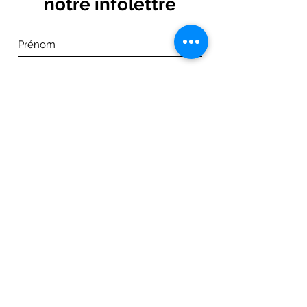
notre infolettre
Je m'abonne maintenant!
Adresse: 1133, Route du Grand-Détour
Matane, Qc, G4W 0G1
Canada
1-418-562-5185
Tél:
Courriel:
nina.dussault@icloud.com
© 2026 par Martin Couture